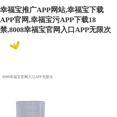
幸福宝推广APP网站,幸福宝下载
APP官网,幸福宝污APP下载18
禁,8008幸福宝官网入口APP无限次
EN
8008幸福宝官网入口APP无限次
Product Center
8008幸福宝官网入口APP无限次